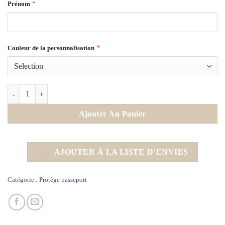
*
Prénom
*
Couleur de la personnalisation
quantité de Protège Passeport - Vert bouteille
Ajouter Au Panier
AJOUTER À LA LISTE D’ENVIES
Catégorie :
Protège passeport